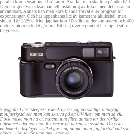
parallaxkompensationen i sökaren. Bra ifall man ska fota på nära håll.
Den har givetvis också manuell inställning av fokus men det är sällan
användbart. Annars kan man köra bländarförval eller program för
exponeringar. Och här uppenbaras lite av kamerans akilleshäl, max
slutartid är 1/250s. Men jag har kört 100-film under sommaren och 400
under vintern och det går bra. Ett steg överexponerat har ingen större
betydelse.
Snygg med lite "sleeper"-estetik tycker jag personligen. Inbyggt
motljusskydd och man kan skruva på ett UV-filter om man så vill.
Dock måste man ha ett extremt tunt filter, annars tar det rörliga
objektivet i det när man fokuserar på närmaste avstånd. Då visas
en felkod i displayen...vilket gav mig panik innan jag förstod vad som
hände. Kör därför utan filter efter det.