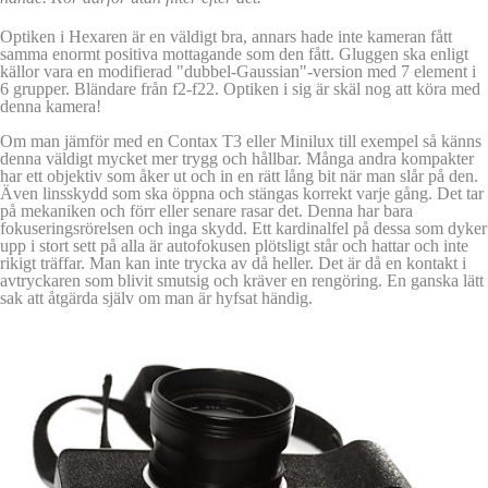
Optiken i Hexaren är en väldigt bra, annars hade inte kameran fått
samma enormt positiva mottagande som den fått. Gluggen ska enligt
källor vara en modifierad "dubbel-Gaussian"-version med 7 element i
6 grupper. Bländare från f2-f22. Optiken i sig är skäl nog att köra med
denna kamera!
Om man jämför med en Contax T3 eller Minilux till exempel så känns
denna väldigt mycket mer trygg och hållbar. Många andra kompakter
har ett objektiv som åker ut och in en rätt lång bit när man slår på den.
Även linsskydd som ska öppna och stängas korrekt varje gång. Det tar
på mekaniken och förr eller senare rasar det. Denna har bara
fokuseringsrörelsen och inga skydd. Ett kardinalfel på dessa som dyker
upp i stort sett på alla är autofokusen plötsligt står och hattar och inte
rikigt träffar. Man kan inte trycka av då heller. Det är då en kontakt i
avtryckaren som blivit smutsig och kräver en rengöring. En ganska lätt
sak att åtgärda själv om man är hyfsat händig.