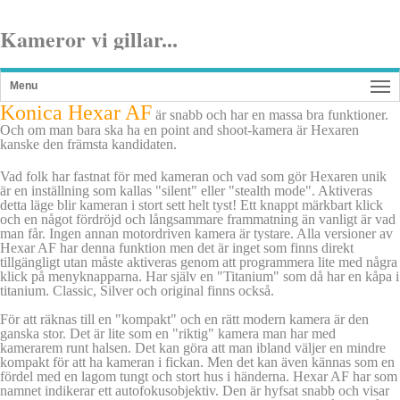
Kameror vi gillar...
Konica Hexar AF
är snabb och har en massa bra funktioner.
Och om man bara ska ha en point and shoot-kamera är Hexaren
kanske den främsta kandidaten.
Vad folk har fastnat för med kameran och vad som gör Hexaren unik
är en inställning som kallas "silent" eller "stealth mode". Aktiveras
detta läge blir kameran i stort sett helt tyst! Ett knappt märkbart klick
och en något fördröjd och långsammare frammatning än vanligt är vad
man får. Ingen annan motordriven kamera är tystare. Alla versioner av
Hexar AF har denna funktion men det är inget som finns direkt
tillgängligt utan måste aktiveras genom att programmera lite med några
klick på menyknapparna. Har själv en "Titanium" som då har en kåpa i
titanium. Classic, Silver och original finns också.
För att räknas till en "kompakt" och en rätt modern kamera är den
ganska stor. Det är lite som en "riktig" kamera man har med
kamerarem runt halsen. Det kan göra att man ibland väljer en mindre
kompakt för att ha kameran i fickan. Men det kan även kännas som en
fördel med en lagom tungt och stort hus i händerna. Hexar AF har som
namnet indikerar ett autofokusobjektiv. Den är hyfsat snabb och visar